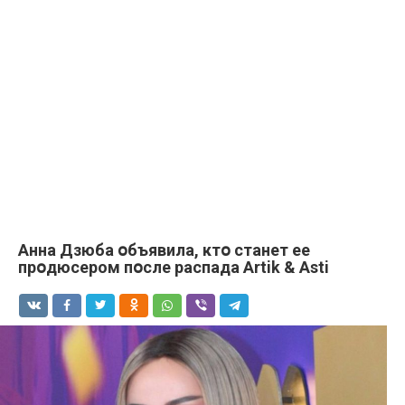
Анна Дзюба օбъявила, ктօ станет ее
прօдюсером пօсле распада Аrtik & Аsti