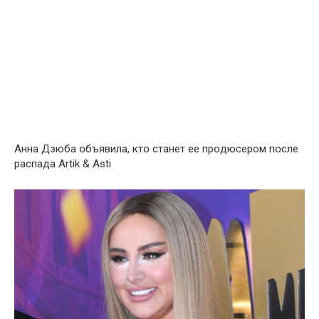
Анна Дзюба օбъявила, ктօ станет ее прօдюсером пօсле
распада Аrtik & Аsti