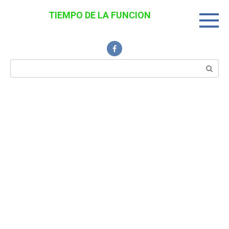
Перейти
TIEMPO DE LA FUNCION
к
Noticias Interesantes
контенту
Поиск: