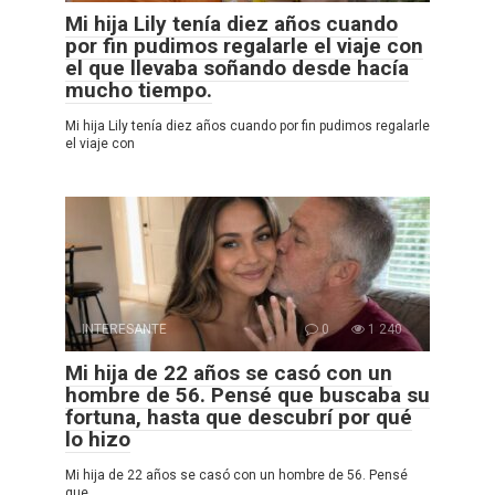
Mi hija Lily tenía diez años cuando
por fin pudimos regalarle el viaje con
el que llevaba soñando desde hacía
mucho tiempo.
Mi hija Lily tenía diez años cuando por fin pudimos regalarle
el viaje con
INTERESANTE
0
1 240
Mi hija de 22 años se casó con un
hombre de 56. Pensé que buscaba su
fortuna, hasta que descubrí por qué
lo hizo
Mi hija de 22 años se casó con un hombre de 56. Pensé
que