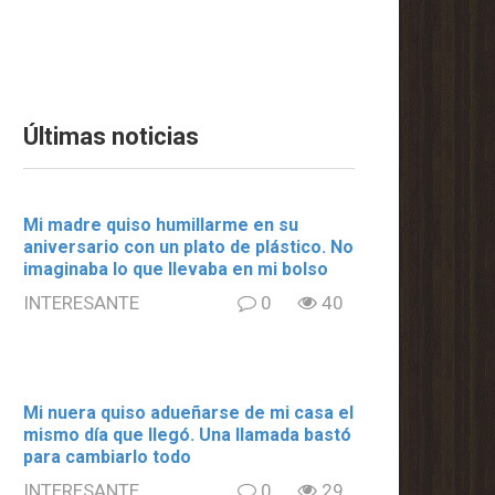
Últimas noticias
Mi madre quiso humillarme en su
aniversario con un plato de plástico. No
imaginaba lo que llevaba en mi bolso
INTERESANTE
0
40
Mi nuera quiso adueñarse de mi casa el
mismo día que llegó. Una llamada bastó
para cambiarlo todo
INTERESANTE
0
29