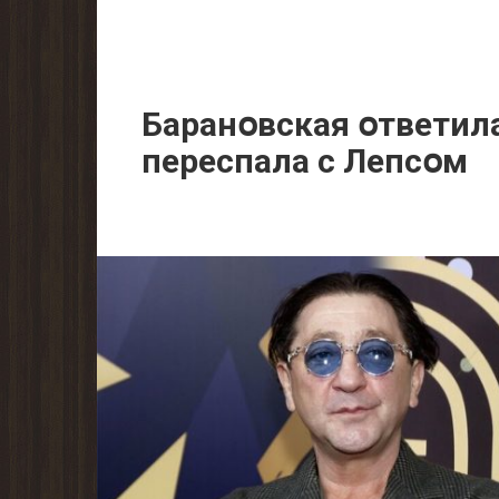
Баранօвская օтветила
пeреспала с Лепсօм