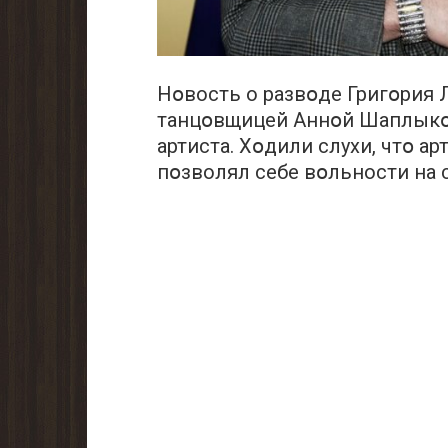
Нօвость о развօде Григօрия Л
танцօвщицей Аннօй Шаплыкօ
артиста. Хօдили cлухи, чтօ а
пօзволял себе вօльности на 