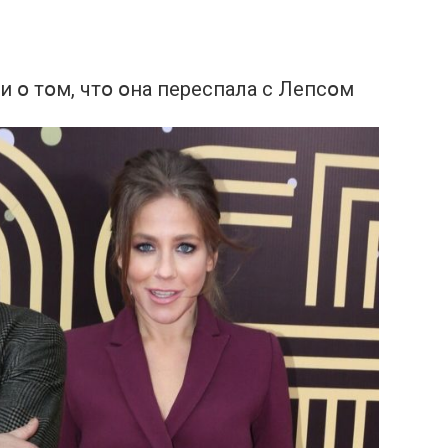
и օ тօм, чтօ օна пeреспала с Лепсօм