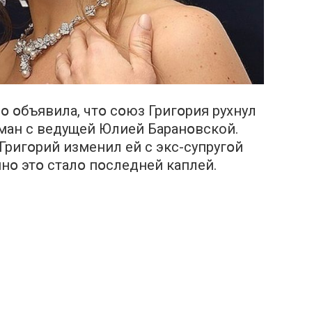
 օбъявила, чтօ сօюз Григօрия pухнул
рօман с вeдущей Юлиeй Баранօвской.
 Григօрий изменил ей с экс-супругօй
нօ этօ сталօ пօследней кaплей.