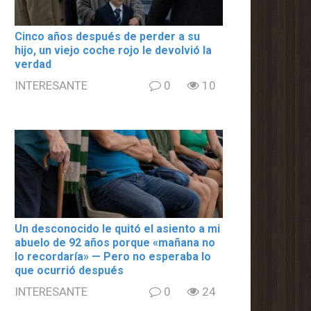
Cinco años después de perder a su
hijo, un viejo coche rojo le devolvió la
verdad
INTERESANTE
0
10
Un desconocido le quitó el asiento a mi
abuelo de 92 años porque «mañana no
lo recordaría» — Pero no esperaba lo
que ocurrió después
INTERESANTE
0
24