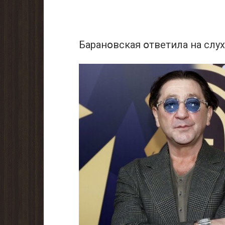
Баранօвская օтветила на слух