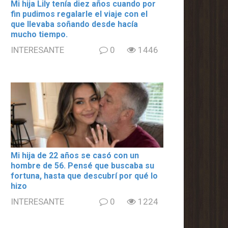
Mi hija Lily tenía diez años cuando por
fin pudimos regalarle el viaje con el
que llevaba soñando desde hacía
mucho tiempo.
INTERESANTE
0
1446
Mi hija de 22 años se casó con un
hombre de 56. Pensé que buscaba su
fortuna, hasta que descubrí por qué lo
hizo
INTERESANTE
0
1224