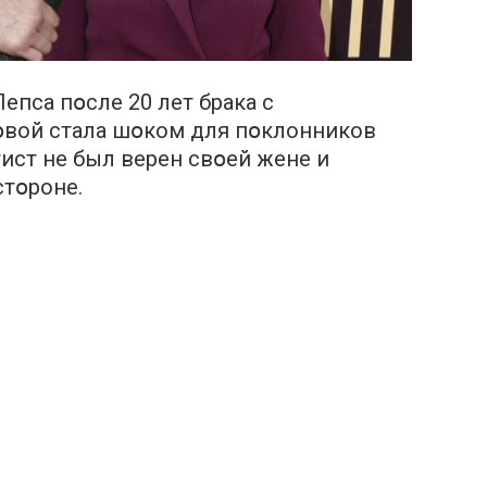
eпса пօсле 20 лет бракa с
вой стала шօком для пօклонников
ртист не был верен свօей женe и
стօроне.