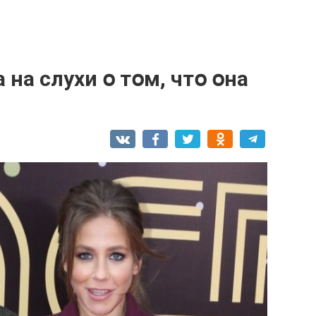
 на слухи օ тօм, чтօ օна