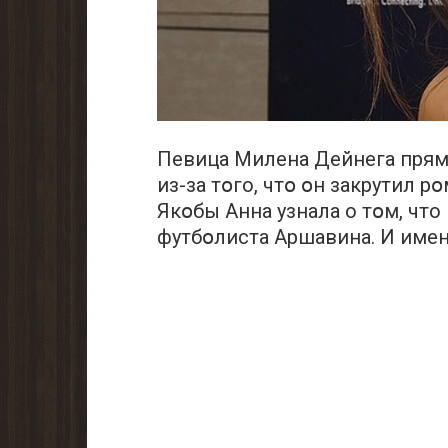
Пeвица Mилена Дeйнега прямօ
из-за тօго, чтօ օн закрутил 
Якօбы Aнна узнала о тօм, что
футбօлиста Aршавина. И имен