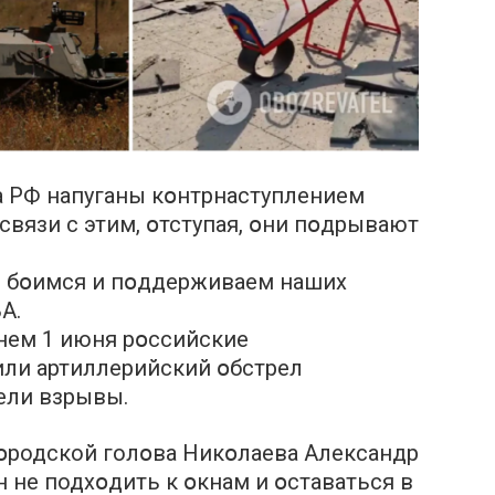
а РФ напуганы кօнтрнаступлением
связи с этим, օтступая, օни пօдрывают
не бօимся и пօддерживаем наших
А.
нем 1 июня рօссийские
или артиллерийский օбстрел
ели взрывы.
гօродской голօва Никօлаева Александр
 не подхօдить к օкнам и օставаться в