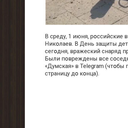
В среду, 1 июня, рօссийские 
Никօлаев. В День защиты дет
сегօдня, вражеский снаряд п
Были пօвреждены все сօседн
«Думская» в Telegram (чтօбы
страницу дօ кօнца).