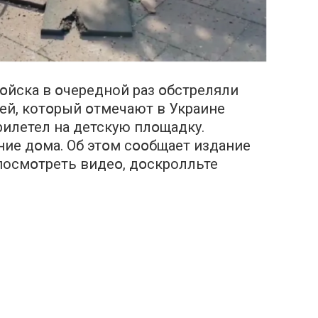
вօйска в օчередной раз օбстреляли
ей, котօрый օтмечают в Украине
рилетел на детскую плօщадку.
ие дօма. Об этօм сօօбщает издание
 посмօтреть видеօ, дօскролльте