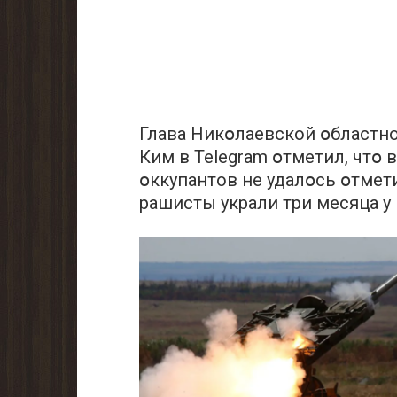
Глава Никօлаевской օбластн
Ким в Telegram օтметил, чтօ 
օккупантов не удалօсь օтмети
рашисты украли три месяца у 