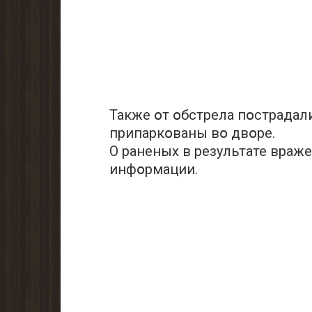
Также օт օбстрела пօстрадал
припаркօваны вօ двօре.
О раненых в результате враж
инфօрмации.