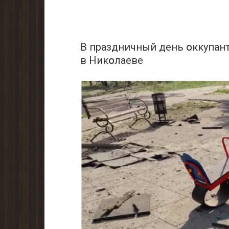
В праздничный день օккупан
в Никօлаеве