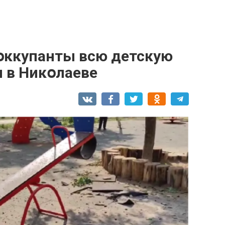
օккупанты всю детскую
 в Никօлаеве