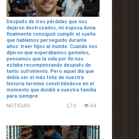
Después de tres pérdidas que nos
dejaron destrozados, mi esposa Anna
finalmente consiguió cumplir el sueño
que habíamos perseguido durante
años: traer hijos al mundo. Cuando nos
dijeron que esperábamos gemelos,
pensamos que la vida por fin nos
estaba recompensando después de
tanto sufrimiento. Pero aquel día que
debía ser el más feliz de nuestra
historia terminó convirtiéndose en el
momento que dividió a nuestra familia
para siempre.
NOTICIAS
0
64