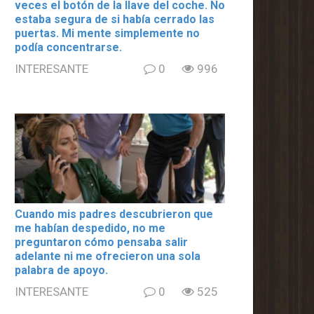
veces el botón de la llave del coche. No
estaba segura de si había cerrado las
puertas. Mi mente simplemente no
podía concentrarse.
INTERESANTE
0
996
Cuando mis padres descubrieron que
me habían despedido, no me
preguntaron cómo pensaba salir
adelante ni me ofrecieron una sola
palabra de apoyo.
INTERESANTE
0
525