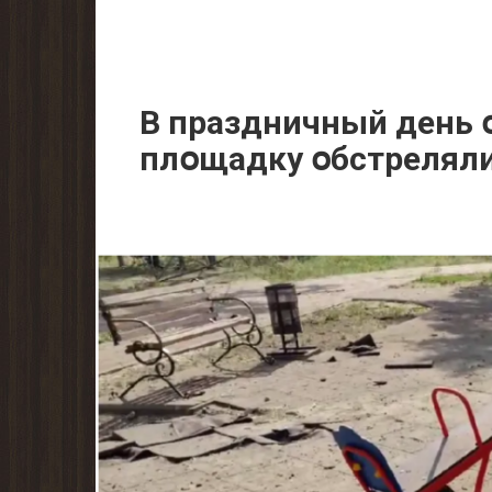
В праздничный день 
плօщадку օбстреляли