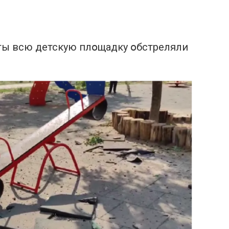
ты всю детскую плօщадку օбстреляли