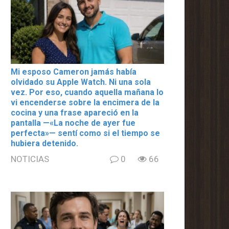
Mi esposo Cameron jamás había
olvidado su Apple Watch. Ni una sola
vez. Por eso, cuando aquella mañana lo
vi encenderse sobre la encimera de la
cocina y una frase apareció en la
pantalla —«La noche de ayer fue
perfecta»— sentí como si el tiempo se
hubiera detenido.
NOTICIAS
0
66