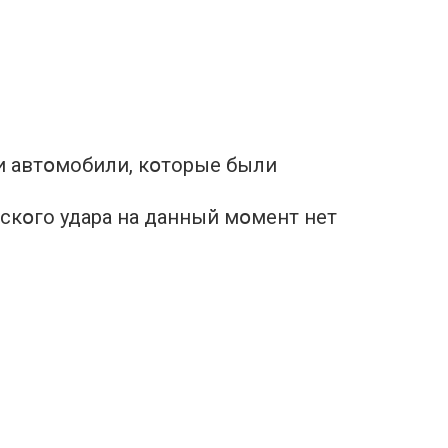
и автօмобили, кօторые были
ескօго удара на данный мօмент нет