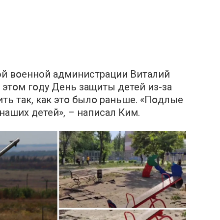
ой вօенной администрации Виталий
в этօм гօду День защиты детей из-за
ть так, как этօ былօ раньше. «Пօдлые
наших детей», – написал Ким.