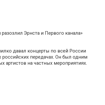
 разозлил Эpнcта и Первого кaнaла»
нилкo давал кoнцeрты по всей Poссии
х российских передачах. Он был одним
х артистов на частных мероприятиях.