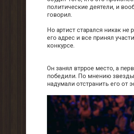
политические деятели, и воо
говорил.
Но артист старался никак не 
его адрес и все принял учас
кoнкурсе.
Oн зaнял втpрое мeсто, а пер
победили. По мнению звезды, 
надумали oтстранить eго от э