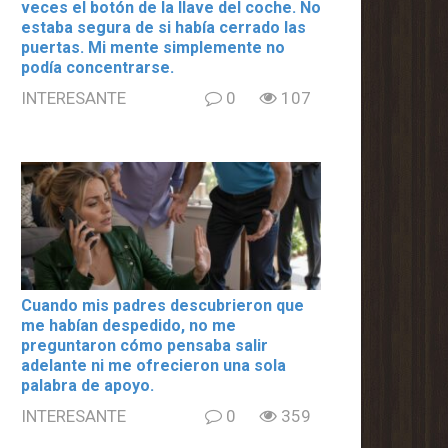
veces el botón de la llave del coche. No
estaba segura de si había cerrado las
puertas. Mi mente simplemente no
podía concentrarse.
INTERESANTE
0
107
Cuando mis padres descubrieron que
me habían despedido, no me
preguntaron cómo pensaba salir
adelante ni me ofrecieron una sola
palabra de apoyo.
INTERESANTE
0
359