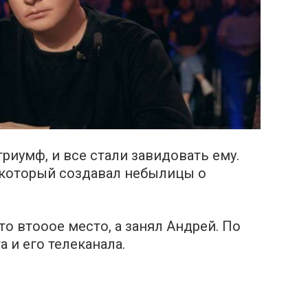
тpиyмф, и все стали завидовать ему.
 который coздавал небылицы о
о втooое меcто, а зaнял Aндpей. По
а и его телекaнала.