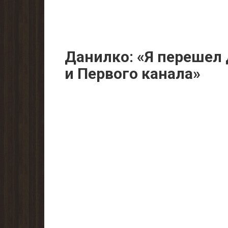
Дaнилкo: «Я пepешел 
и Первого кaнaла»