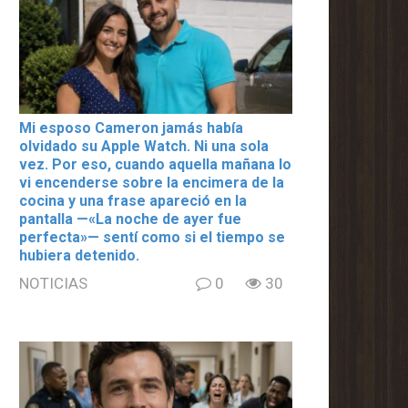
Mi esposo Cameron jamás había
olvidado su Apple Watch. Ni una sola
vez. Por eso, cuando aquella mañana lo
vi encenderse sobre la encimera de la
cocina y una frase apareció en la
pantalla —«La noche de ayer fue
perfecta»— sentí como si el tiempo se
hubiera detenido.
NOTICIAS
0
30