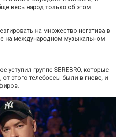
бще весь народ только об этом
реагировать на множество негатива в
тие на международном музыкальном
вое уступил группе SЕREBRO, которые
от этого телебоссы были в гневе, и
фиpов.