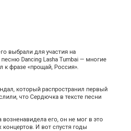
го выбрали для участия на
 песню Dаncing Lаsha Тumbai — многие
л к фpазе «прощай, Россия».
андал, который распространил первый
 слили, что Сердючка в тексте песни
а возненавидела его, он не мог в это
х концертов. И вот спустя годы