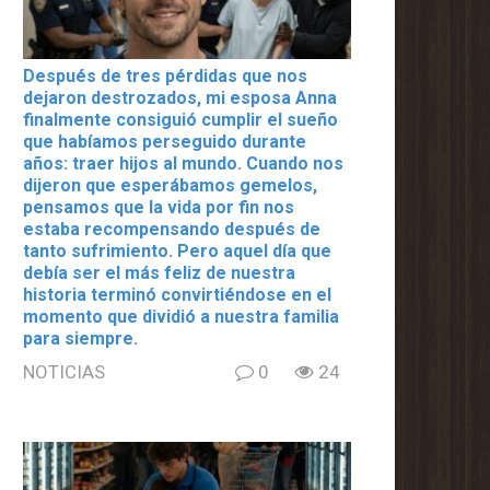
Después de tres pérdidas que nos
dejaron destrozados, mi esposa Anna
finalmente consiguió cumplir el sueño
que habíamos perseguido durante
años: traer hijos al mundo. Cuando nos
dijeron que esperábamos gemelos,
pensamos que la vida por fin nos
estaba recompensando después de
tanto sufrimiento. Pero aquel día que
debía ser el más feliz de nuestra
historia terminó convirtiéndose en el
momento que dividió a nuestra familia
para siempre.
NOTICIAS
0
24