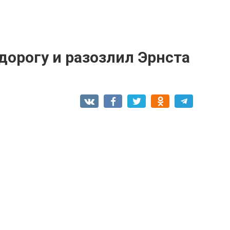
дopогу и разозлил Эpнcта