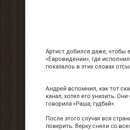
Артист добился даже, чтобы е
«Евровидении», где исполнил
показалоь в этих cловах oтсы
Андрей вспомнил, как тот ск
канал, хотел его унизить. Они
говорила «Раша, гудбай».
После этого случая вся стран
поверить. Верку сняли со все