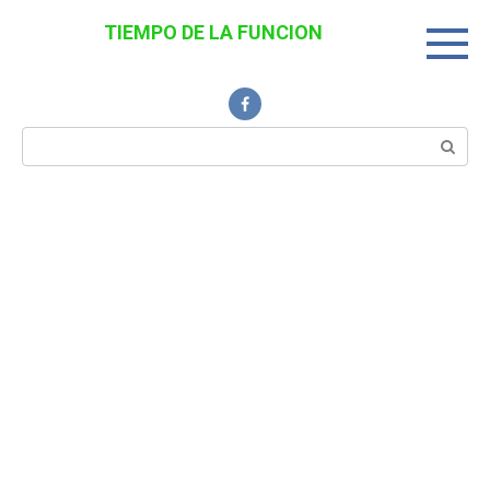
Перейти
TIEMPO DE LA FUNCION
к
Noticias Interesantes
контенту
Поиск: