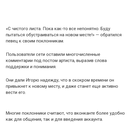
«С чистого листа. Пока как-то все непонятно. Буду
пытаться обустраиваться на новом месте!» — обратился
певец к своим поклонникам.
Пользователи сети оставили многочисленные
комментарии под постом артиста, выразив слова
поддержки и понимания.
Они дали Игорю надежду, что в скокром времени он
привыкнет к новому месту, и даже станет еще активно
вести его.
Многие поклонники считают, что вконканте более удобно
как для общения, так и для введения аккаунта.