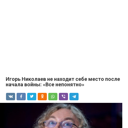
Игoрь Hиколаев не находит себе место после
начала войны: «Все непонятно»