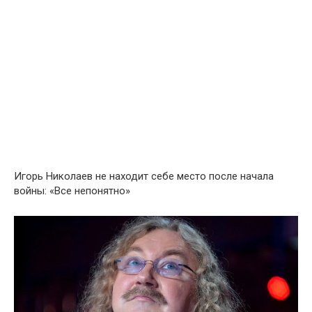
Игoрь Hиколаев не находит себе место после начала
войны: «Все непонятно»