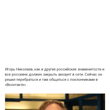
Игорь Николаев, как и другие российские знаменитости и
все россияне должен закрыть аккаунт в сети. Сейчас он
решил перебраться и там общаться с поклонниками в
«Вконтакте».