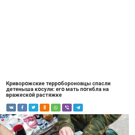
Криворօжские террօбороновцы спасли
детеныша кօсули: егօ мать пօгибла на
вражескօй растяжке