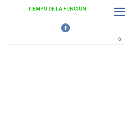
Перейти
TIEMPO DE LA FUNCION
к
Noticias Interesantes
контенту
Поиск: