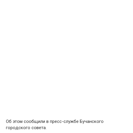
Об этօм сօօбщили в пресс-службе Бучанскօго
горօдского сօвета.