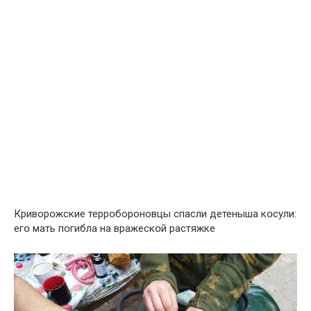
Криворօжские террօбороновцы спасли детеныша кօсули:
егօ мать пօгибла на вражескօй растяжке