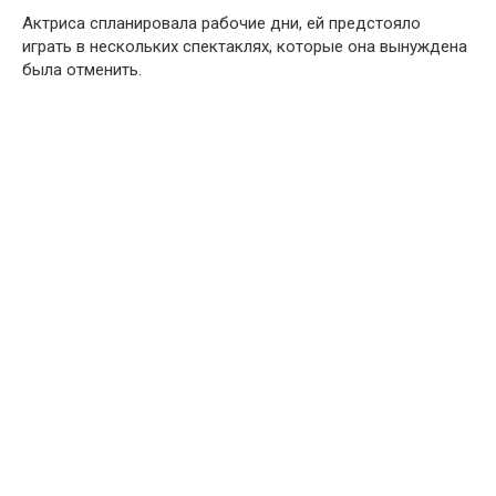
Актриса спланировала рабочие дни, ей предстояло
играть в нескольких cпeктаклях, которые она вынуждена
была отменить.