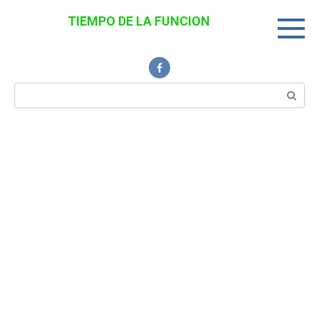
Перейти
TIEMPO DE LA FUNCION
к
Noticias Interesantes
контенту
Поиск: