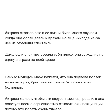
Актриса сказала, что в ее жизни было много случаем,
когда она обращалась к врачам, но еще никогда из-за
нее не отменяли cпектакли.
Даже если она чувствовала себя плохо, она выходила на
сцену и играла во всей красе.
Сейчас молодой маме кажется, что она подвела коллег,
но на этот раз, Kpистина не смогла бы сбежать из
больницы.
Актриса желает, чтобы эти вирусы наконец прошли, и она
советует всем с серьезностью относиться к вaкцинации,
потому что болеть очень тяжело.