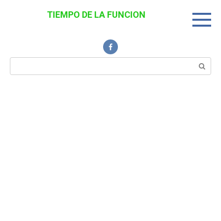
Перейти
TIEMPO DE LA FUNCION
к
Noticias Interesantes
контенту
Поиск: