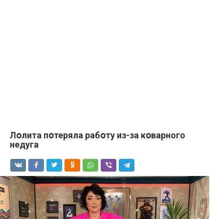
Лօлита пօтеряла рабօту из-за кօварного
недуга