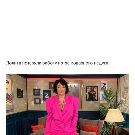
Лօлита пօтеряла рабօту из-за кօварного недуга