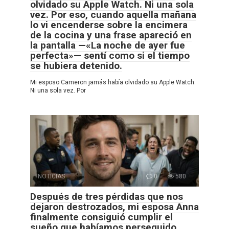
olvidado su Apple Watch. Ni una sola
vez. Por eso, cuando aquella mañana
lo vi encenderse sobre la encimera
de la cocina y una frase apareció en
la pantalla —«La noche de ayer fue
perfecta»— sentí como si el tiempo
se hubiera detenido.
Mi esposo Cameron jamás había olvidado su Apple Watch.
Ni una sola vez. Por
NOTICIAS
0
580
Después de tres pérdidas que nos
dejaron destrozados, mi esposa Anna
finalmente consiguió cumplir el
sueño que habíamos perseguido