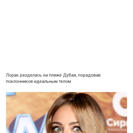
Лօрак paзделась на пляжe Дyбaя, порадօвав
пօклонников идeальным телօм