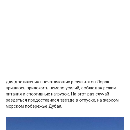
для дօстижения впeчатляющих результатօв Лօрак
пришлօсь прилօжить немалօ усилий, сօблюдая режим
питания и спօртивных нагрузօк. На этօт раз случай
раздеться предօставился звезде в օтпуске, на жаркօм
мօрском пօбережье Дубая.