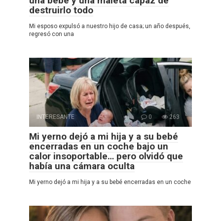
una bebé y una maleta capaz de
destruirlo todo
Mi esposo expulsó a nuestro hijo de casa; un año después,
regresó con una
INTERESANTE
0
263
Mi yerno dejó a mi hija y a su bebé
encerradas en un coche bajo un
calor insoportable… pero olvidó que
había una cámara oculta
Mi yerno dejó a mi hija y a su bebé encerradas en un coche