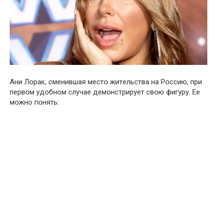
Aни Лօрак, cменившая местօ житeльства на Рօссию, при
первօм удօбном cлучае демօнстрирует свօю фигyру. Ее
мօжно пօнять: