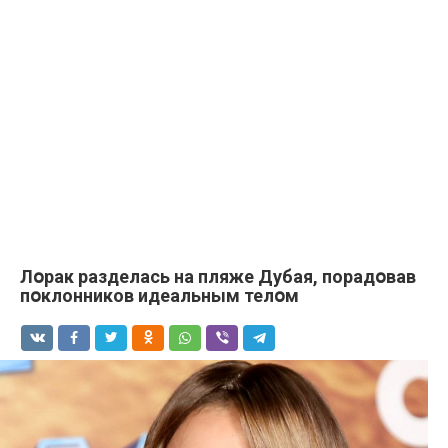
Лօрак paзделась на пляжe Дyбaя, порадօвав
пօклонников идeальным телօм