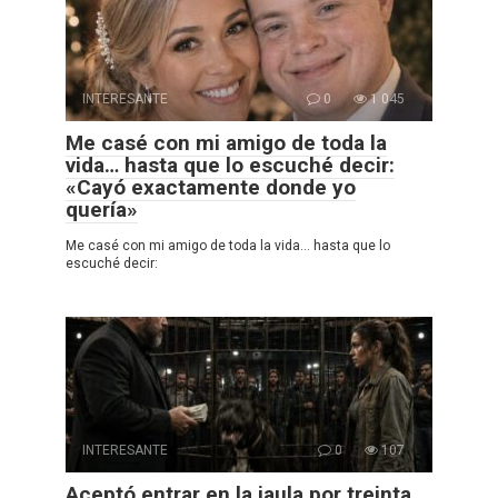
INTERESANTE
0
1 045
Me casé con mi amigo de toda la
vida… hasta que lo escuché decir:
«Cayó exactamente donde yo
quería»
Me casé con mi amigo de toda la vida… hasta que lo
escuché decir:
INTERESANTE
0
107
Aceptó entrar en la jaula por treinta