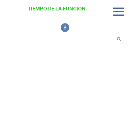
Перейти
TIEMPO DE LA FUNCION
к
Noticias Interesantes
контенту
Поиск: