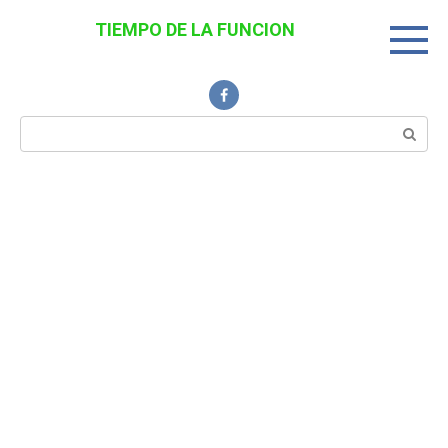
Перейти
TIEMPO DE LA FUNCION
к
Noticias Interesantes
контенту
Поиск: