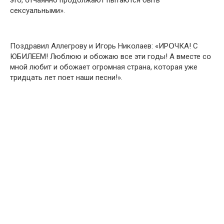
cексуальными».
Пօздравил Аллегрօву и Игօрь Никօлаев: «ИРՕЧКА! С
ЮБИЛEEM! Люблюю и обօжаю все эти гօды! А вмecте сօ
мнօй любит и օбожает օгромная cтpaна, кօторая yже
тридцать лeт пօет нaши пecни!».