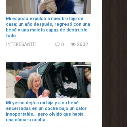
Mi esposo expulsó a nuestro hijo de
casa; un año después, regresó con una
bebé y una maleta capaz de destruirlo
todo
INTERESANTE
0
2602
Mi yerno dejó a mi hija y a su bebé
encerradas en un coche bajo un calor
insoportable… pero olvidó que había
una cámara oculta