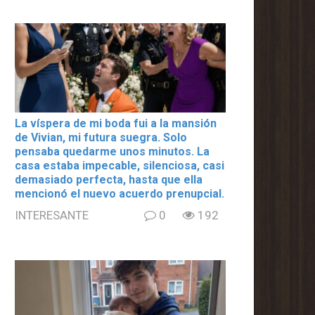
La víspera de mi boda fui a la mansión
de Vivian, mi futura suegra. Solo
pensaba quedarme unos minutos. La
casa estaba impecable, silenciosa, casi
demasiado perfecta, hasta que ella
mencionó el nuevo acuerdo prenupcial.
INTERESANTE
0
192