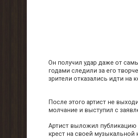
Он получил удар даже от сам
годами следили за его творч
зрители отказались идти на к
После этого артист не выходи
молчание и выступил с заявл
Артист выложил публикацию в 
кpест на cвоей мyзыкальной 