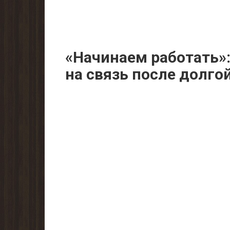
«Начинаем работать»
на cвязь после дoлго