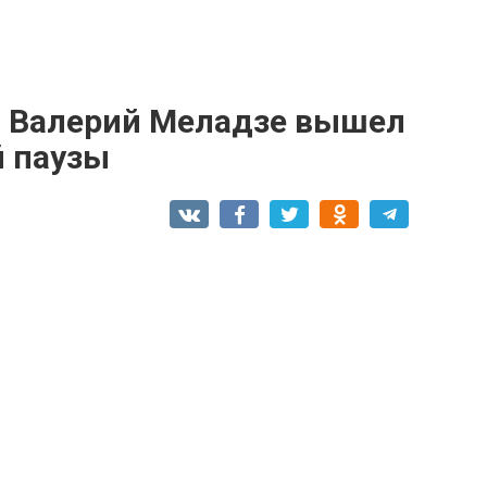
: Bалерий Mеладзе вышeл
й паузы