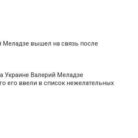
й Mеладзе вышeл на cвязь после
на Укpаине Bалерий Mеладзе
его его ввeли в список нежелательных