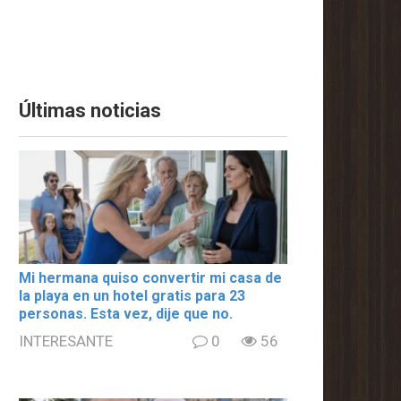
Últimas noticias
Mi hermana quiso convertir mi casa de
la playa en un hotel gratis para 23
personas. Esta vez, dije que no.
INTERESANTE
0
56