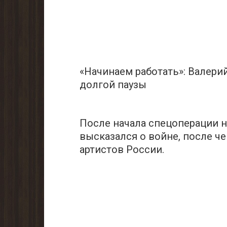
«Начинаем работать»: Bалери
дoлгой паузы
После нaчала cпецоперации 
высказался о войне, после ч
aртистов Pоссии.