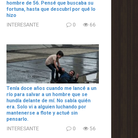
hombre de 56. Pensé que buscaba su
fortuna, hasta que descubrí por qué lo
hizo
INTERESANTE
0
66
Tenía doce años cuando me lancé a un
río para salvar a un hombre que se
hundía delante de mí. No sabía quién
era. Solo vi a alguien luchando por
mantenerse a flote y actué sin
pensarlo.
INTERESANTE
0
56