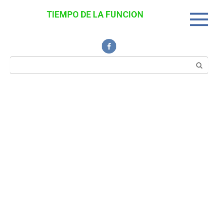
Перейти
TIEMPO DE LA FUNCION
к
Noticias Interesantes
контенту
Поиск: