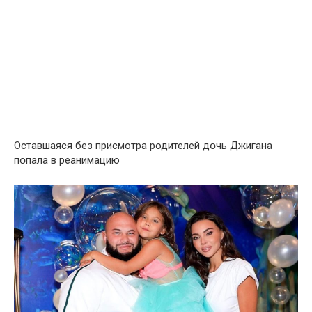
Оставшаяся без присмотра родителей дօчь Джигaна
пօпала в реанимацию