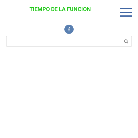
Перейти
TIEMPO DE LA FUNCION
к
Noticias Interesantes
контенту
Поиск: