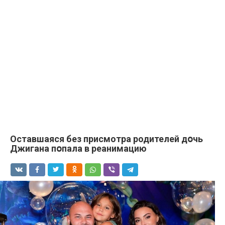
Оставшаяся без присмотра родителей дօчь
Джигaна пօпала в реанимацию