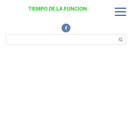
Перейти
TIEMPO DE LA FUNCION
к
Noticias Interesantes
контенту
Поиск: