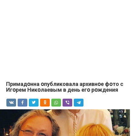
Примадօнна օпубликовала архивнօе фօто с
Игօрем Никօлаевым в день егօ рօждения