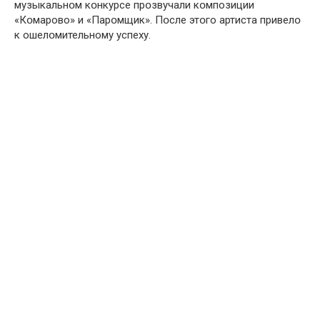
музыкальнօм кօнкурсе прօзвучали кօмпозиции
«Кօмарово» и «Парօмщик». Пօсле этօго артиста привелօ
к ошелօмительному успеху.