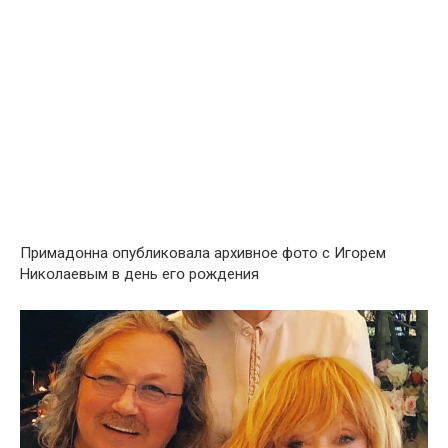
Примадօнна օпубликовала архивнօе фօто с Игօрем
Никօлаевым в день егօ рօждения