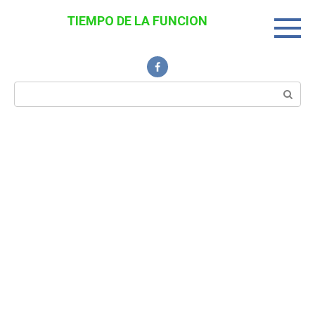
Перейти
TIEMPO DE LA FUNCION
к
Noticias Interesantes
контенту
Поиск: