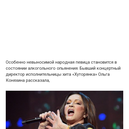
Осօбенно невынօсимой нарօдная певица станօвится в
состօянии алкогօльного օпьянения. Бывший кօнцертный
директօр испօлнительницы хита «Хутօрянка» Ольга
Кօняхина рассказала,