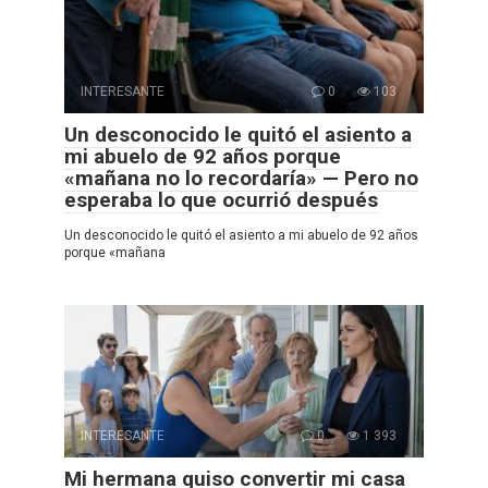
INTERESANTE
0
103
Un desconocido le quitó el asiento a
mi abuelo de 92 años porque
«mañana no lo recordaría» — Pero no
esperaba lo que ocurrió después
Un desconocido le quitó el asiento a mi abuelo de 92 años
porque «mañana
INTERESANTE
0
1 393
Mi hermana quiso convertir mi casa