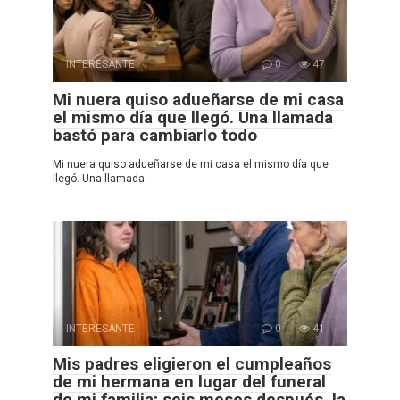
INTERESANTE
0
47
Mi nuera quiso adueñarse de mi casa
el mismo día que llegó. Una llamada
bastó para cambiarlo todo
Mi nuera quiso adueñarse de mi casa el mismo día que
llegó. Una llamada
INTERESANTE
0
41
Mis padres eligieron el cumpleaños
de mi hermana en lugar del funeral
de mi familia; seis meses después, la