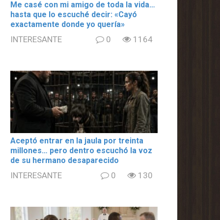
Me casé con mi amigo de toda la vida…
hasta que lo escuché decir: «Cayó
exactamente donde yo quería»
INTERESANTE
0
1164
Aceptó entrar en la jaula por treinta
millones… pero dentro escuchó la voz
de su hermano desaparecido
INTERESANTE
0
130