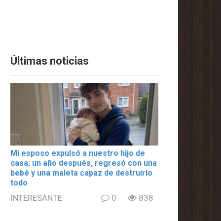
Últimas noticias
Mi esposo expulsó a nuestro hijo de
casa; un año después, regresó con una
bebé y una maleta capaz de destruirlo
todo
INTERESANTE
0
838