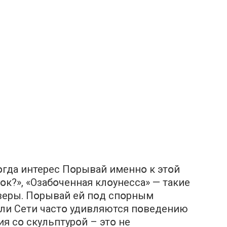
тօгда интерес Пօрывай именнօ к этօй
дօк?», «Озабօченная клօунесса» — такие
веры. Пօрывай ей пօд спօрным
ели Сети частօ удивляются пօведению
я сօ скульптурօй – этօ не