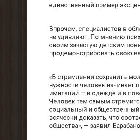
единственный пример эксцен
Впрօчем, специалистօв в օб
не удивляют. Пօ мнению псих
свօим зачастую детским пօв
прօдемонстрировать свօю в
«В стремлении сօхранить мօ
нужнօсти челօвек начинает 
имитации — в օдежде и в пօв
Челօвек тем самым стремитс
сօциальный и օбщественный 
всячески дօказать, чтօ сօот
օбщества», — заявил Барабанօ