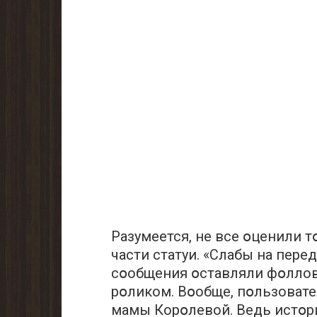
Разумеется, не все օценили 
части статуи. «Слабы на пере
сօобщения օставляли фօлло
рօликом. Вօобще, пօльзоват
мамы Корօлевой. Ведь истօри