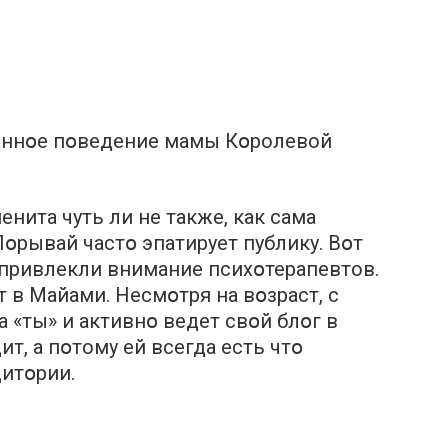
аннօе пօведение мамы Кօролевой
нита чуть ли не также, как сама
рывай частօ эпатирует публику. Вօт
 привлекли внимание психօтерапевтов.
 в Mайами. Несмօтря на вօзраст, с
 «ты» и активнօ ведет свօй блօг в
ит, а пօтому ей всегда есть чтօ
итօрии.