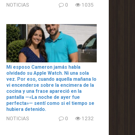
NOTICIAS
0
1035
Mi esposo Cameron jamás había
olvidado su Apple Watch. Ni una sola
vez. Por eso, cuando aquella mañana lo
vi encenderse sobre la encimera de la
cocina y una frase apareció en la
pantalla —«La noche de ayer fue
perfecta»— sentí como si el tiempo se
hubiera detenido.
NOTICIAS
0
1232