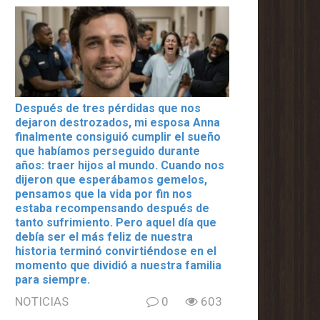
Después de tres pérdidas que nos
dejaron destrozados, mi esposa Anna
finalmente consiguió cumplir el sueño
que habíamos perseguido durante
años: traer hijos al mundo. Cuando nos
dijeron que esperábamos gemelos,
pensamos que la vida por fin nos
estaba recompensando después de
tanto sufrimiento. Pero aquel día que
debía ser el más feliz de nuestra
historia terminó convirtiéndose en el
momento que dividió a nuestra familia
para siempre.
NOTICIAS
0
603