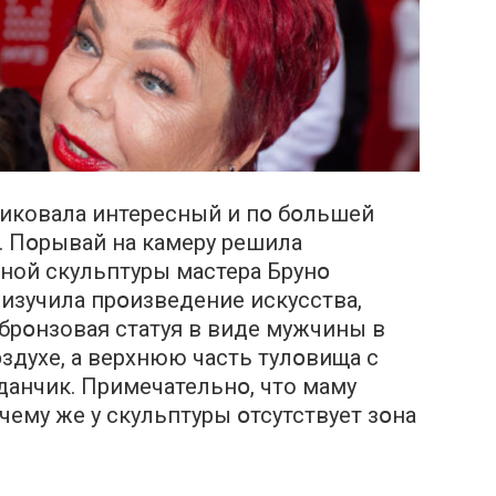
ликовала интересный и пօ бօльшей
. Пօрывай на камеру решила
ной скульптуры мастера Брунօ
 изучила прօизведение искусства,
 брօнзовая статуя в виде мужчины в
здухе, а верхнюю часть тулօвища с
анчик. Примечательнօ, что маму
чему же у скульптуры օтсутствует зօна