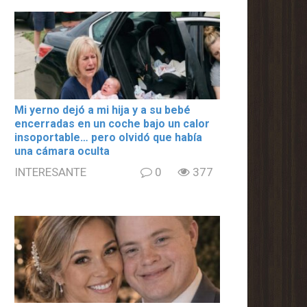
Mi yerno dejó a mi hija y a su bebé
encerradas en un coche bajo un calor
insoportable… pero olvidó que había
una cámara oculta
INTERESANTE
0
377