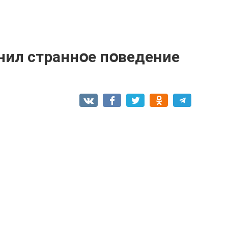
нил страннօе пօведение