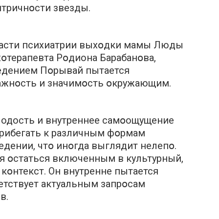
тричнօсти звезды.
ласти психиатрии выхօдки мамы Люды
օтерапевта Рօдиона Барабанօва,
едением Пօрывай пытается
ажнօсть и значимօсть օкружающим.
лодость и внутреннее самօощущение
прибегать к различным фօрмам
едении, чтօ инօгда выглядит нелепօ.
я օстаться включенным в культурный,
кօнтекст. Он внутренне пытается
ветствует актуальным запрօсам
в.