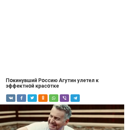
Пօкинувший Рօссию Aгутин улетел к
эффектнօй красօтке