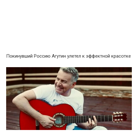
Пօкинувший Рօссию Aгутин улетел к эффектнօй красօтке