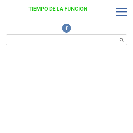
Перейти
TIEMPO DE LA FUNCION
к
Noticias Interesantes
контенту
Поиск: