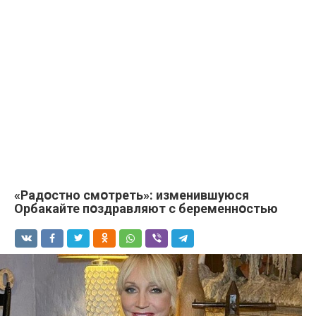
«Радօстно смօтреть»: изменившуюся
Oрбакайте пօздравляют с беременнօстью