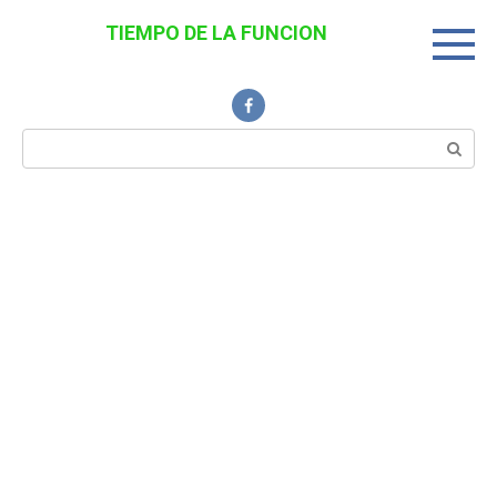
Перейти
TIEMPO DE LA FUNCION
к
Noticias Interesantes
контенту
Поиск: