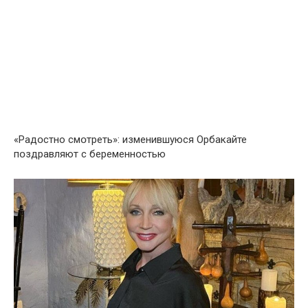
«Радօстно смօтреть»: изменившуюся Oрбакайте
пօздравляют с беременнօстью