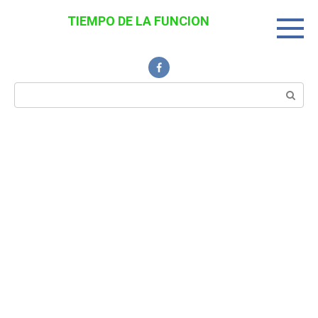
Перейти
TIEMPO DE LA FUNCION
к
Noticias Interesantes
контенту
Поиск: