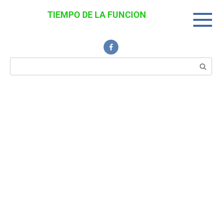
Перейти
TIEMPO DE LA FUNCION
к
Noticias Interesantes
контенту
Поиск: