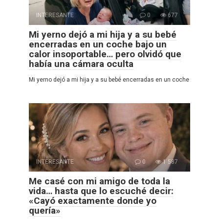
INTERESANTE
0
677
Mi yerno dejó a mi hija y a su bebé
encerradas en un coche bajo un
calor insoportable… pero olvidó que
había una cámara oculta
Mi yerno dejó a mi hija y a su bebé encerradas en un coche
INTERESANTE
0
1 587
Me casé con mi amigo de toda la
vida… hasta que lo escuché decir:
«Cayó exactamente donde yo
quería»