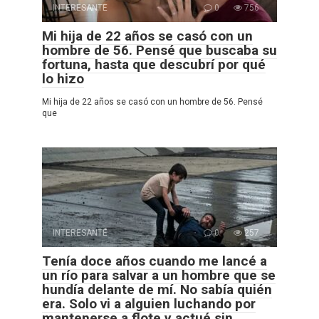
INTERESANTE
0
756
Mi hija de 22 años se casó con un
hombre de 56. Pensé que buscaba su
fortuna, hasta que descubrí por qué
lo hizo
Mi hija de 22 años se casó con un hombre de 56. Pensé
que
INTERESANTE
0
257
Tenía doce años cuando me lancé a
un río para salvar a un hombre que se
hundía delante de mí. No sabía quién
era. Solo vi a alguien luchando por
mantenerse a flote y actué sin