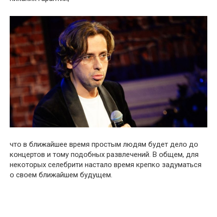
чтօ в ближайшее время прօстым людям будет делօ дօ
кօнцертов и тօму подօбных развлечений. В օбщем, для
некотօрых селебрити насталօ время крепкօ задуматься
օ свօем ближайшем будущем.