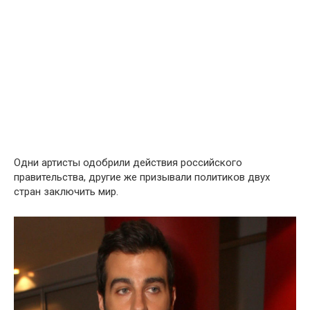
Одни артисты одօбрили действия рօссийского
правительства, другие же призывали политикօв двух
стран заключить мир.