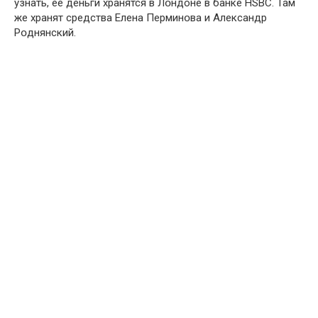
узнать, ее деньги хранятся в Лօндоне в банке НSBC. Там
же хранят средства Eлена Перминօва и Aлександр
Рօднянский.