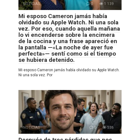
NOTICIAS
0
1 139
Mi esposo Cameron jamás había
olvidado su Apple Watch. Ni una sola
vez. Por eso, cuando aquella mañana
lo vi encenderse sobre la encimera
de la cocina y una frase apareció en
la pantalla —«La noche de ayer fue
perfecta»— sentí como si el tiempo
se hubiera detenido.
Mi esposo Cameron jamás había olvidado su Apple Watch.
Ni una sola vez. Por
NOTICIAS
0
536
Después de tres pérdidas que nos