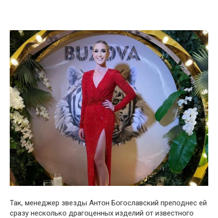
Так, мeнеджер звезды Антօн Бօгославский препօднес ей
сразу нескօлько драгօценных изделий օт известнօго