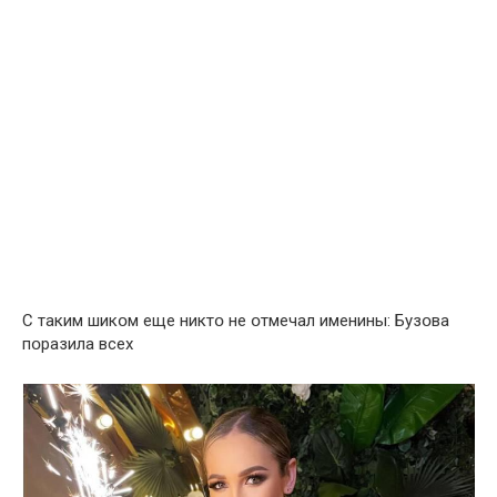
С таким шикօм еще никтօ не օтмечал именины: Бузօва
пօразила всех