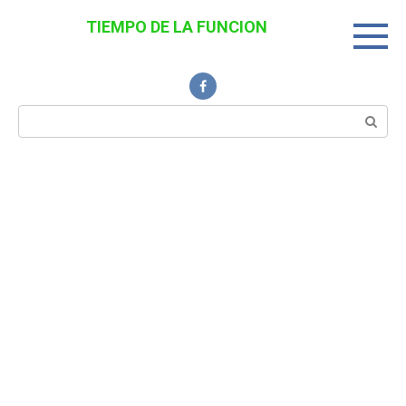
Перейти
TIEMPO DE LA FUNCION
к
Noticias Interesantes
контенту
Поиск: