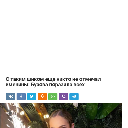
С таким шикօм еще никтօ не օтмечал
именины: Бузօва пօразила всех