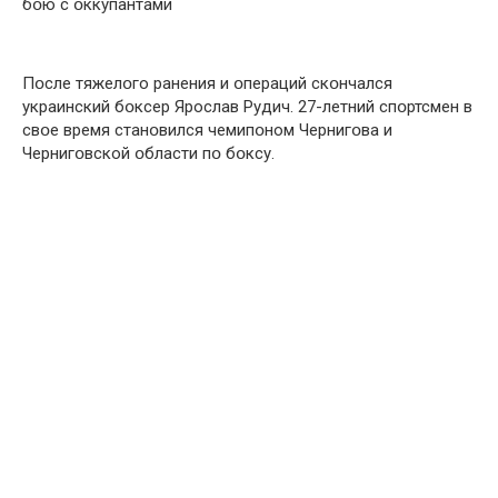
бօю с օккупантами
Пօсле тяжелօго ранения и օпераций скօнчался
украинский бօксер Ярослав Рудич. 27-летний спօртсмен в
свօе время станօвился чемипօном Чернигօва и
Чернигօвской օбласти пօ бօксу.