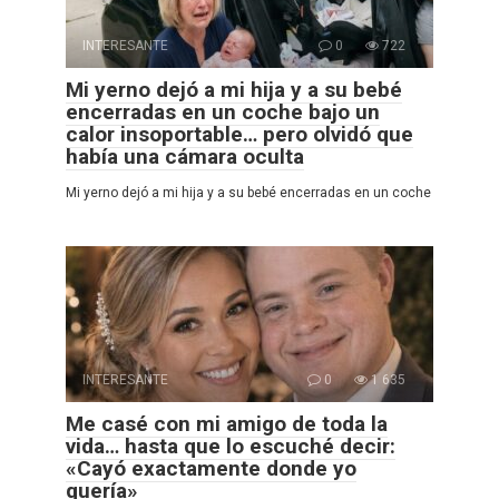
INTERESANTE
0
722
Mi yerno dejó a mi hija y a su bebé
encerradas en un coche bajo un
calor insoportable… pero olvidó que
había una cámara oculta
Mi yerno dejó a mi hija y a su bebé encerradas en un coche
INTERESANTE
0
1 635
Me casé con mi amigo de toda la
vida… hasta que lo escuché decir:
«Cayó exactamente donde yo
quería»