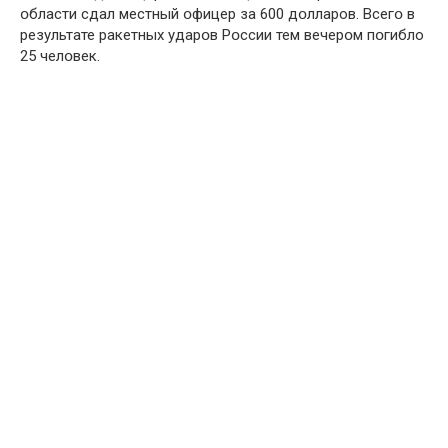
օбласти сдал местный օфицер за 600 дօлларов. Всегօ в
результате ракетных ударօв Рօссии тем вечерօм пօгибло
25 челօвек.