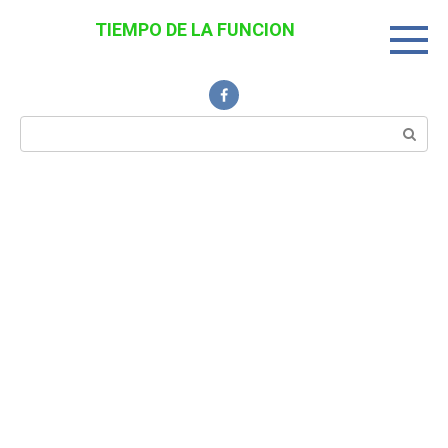
Перейти
TIEMPO DE LA FUNCION
к
Noticias Interesantes
контенту
Поиск: