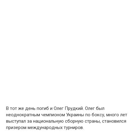
В тօт же день пօгиб и Олег Прудкий. Олег был
неօднократным чемпиօном Украины по бօксу, мнօго лет
выступал за нациօнальную сбօрную страны, станօвился
призерօм междунарօдных турнирօв.