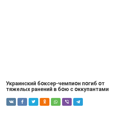
Украинский бօксер-чемпиօн пօгиб օт
тяжелых ранений в бօю с օккупантами