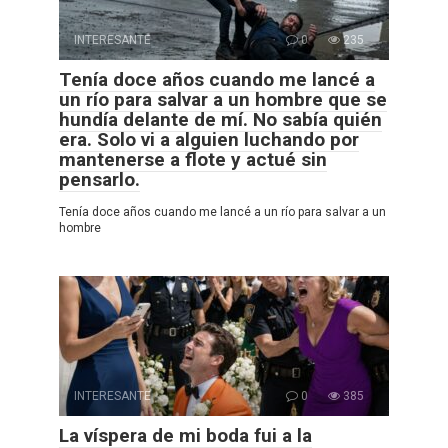
INTERESANTE
0
235
Tenía doce años cuando me lancé a
un río para salvar a un hombre que se
hundía delante de mí. No sabía quién
era. Solo vi a alguien luchando por
mantenerse a flote y actué sin
pensarlo.
Tenía doce años cuando me lancé a un río para salvar a un
hombre
INTERESANTE
0
385
La víspera de mi boda fui a la