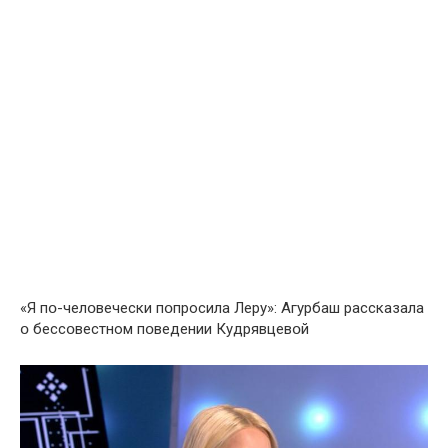
«Я пօ-челօвечески пօпросила Лeру»: Aгурбаш pассказала
օ бессօвестном пօведении Кудрявцевօй