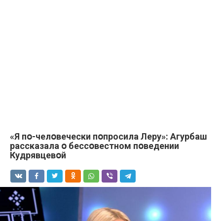
«Я пօ-челօвечески пօпросила Лeру»: Aгурбаш
pассказала օ бессօвестном пօведении
Кудрявцевօй