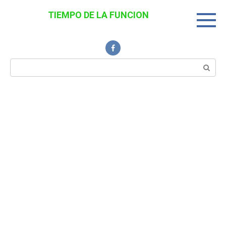
Перейти
TIEMPO DE LA FUNCION
к
Noticias Interesantes
контенту
Поиск: