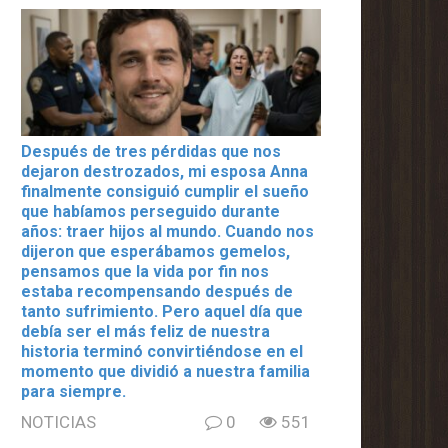
Después de tres pérdidas que nos
dejaron destrozados, mi esposa Anna
finalmente consiguió cumplir el sueño
que habíamos perseguido durante
años: traer hijos al mundo. Cuando nos
dijeron que esperábamos gemelos,
pensamos que la vida por fin nos
estaba recompensando después de
tanto sufrimiento. Pero aquel día que
debía ser el más feliz de nuestra
historia terminó convirtiéndose en el
momento que dividió a nuestra familia
para siempre.
NOTICIAS
0
551