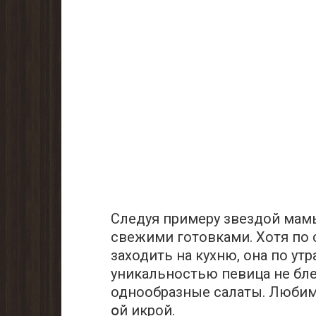
Следуя примеру звездой мамы
свежими готовками. Хотя по 
заходить на кухню, она по ут
уникальностью певица не бле
однообразные caлаты. Любимо
օй икрой.