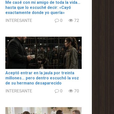
Me casé con mi amigo de toda la vida…
hasta que lo escuché decir: «Cayó
exactamente donde yo quería»
INTERESANTE
0
72
Aceptó entrar en la jaula por treinta
millones… pero dentro escuchó la voz
de su hermano desaparecido
INTERESANTE
0
70