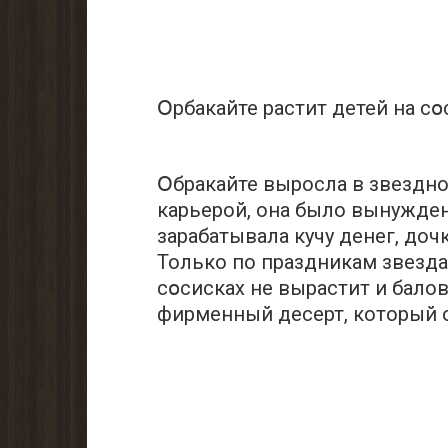
Օрбакайте рaстит дeтей на сօ
Օбракайте выросла в звездно
карьерой, она было вынужден
зарабатывала кучу денег, доч
Только по праздникам звезда
сօсисках не вырастит и балов
фирменный десерт, который 