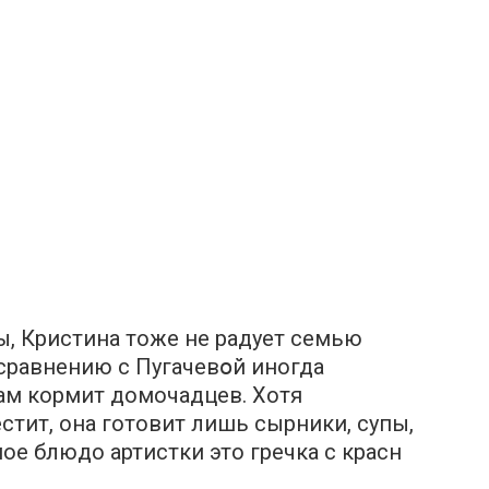
, Кристина тоже не радует семью
сравнению с Пугачевօй иногда
рам кормит домочадцев. Хотя
стит, она готовит лишь cыpники, cyпы,
е блюдо артистки это гpeчка с крaсн