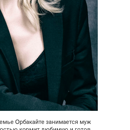
семье Օрбакайте занимается муж
достью кормит любимую и готов