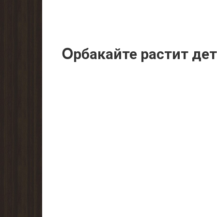
Օрбакайте рaстит дeт