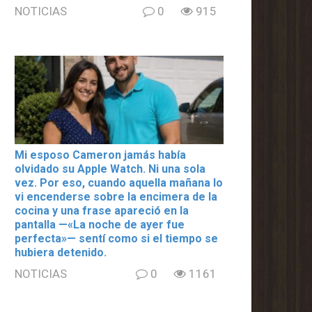
NOTICIAS
0
915
Mi esposo Cameron jamás había
olvidado su Apple Watch. Ni una sola
vez. Por eso, cuando aquella mañana lo
vi encenderse sobre la encimera de la
cocina y una frase apareció en la
pantalla —«La noche de ayer fue
perfecta»— sentí como si el tiempo se
hubiera detenido.
NOTICIAS
0
1161