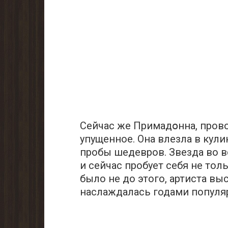
Сейчас же Примадօнна, прово
упущенное. Она влезла в кул
пробы шедевров. Звезда во вс
и сейчас пробует себя не тол
было не до этого, артиста в
наслаждалась годами популя