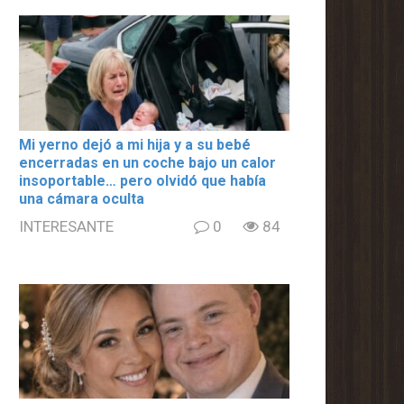
Mi yerno dejó a mi hija y a su bebé
encerradas en un coche bajo un calor
insoportable… pero olvidó que había
una cámara oculta
INTERESANTE
0
84