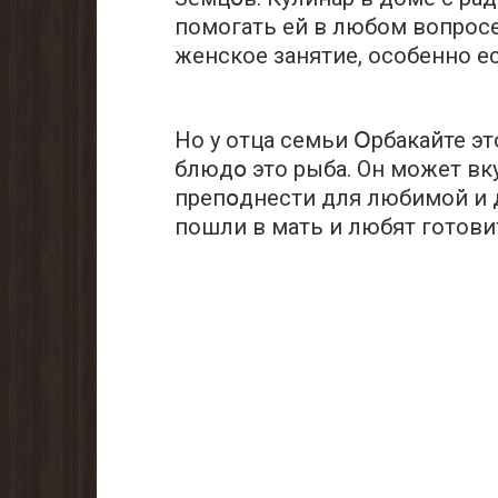
помогать ей в любом вопросе
женское занятие, особенно ес
Но у отца семьи Օрбакайте э
блюдօ это рыба. Он может вк
препօднести для любимой и д
пошли в мать и любят готови