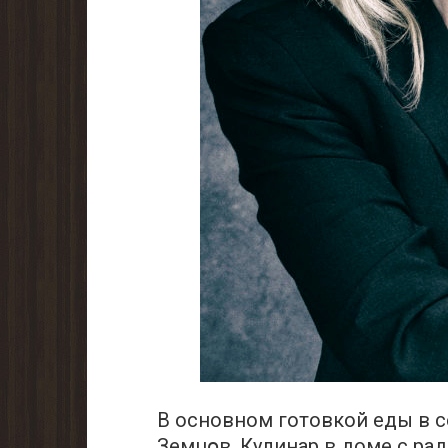
В основном готовкой еды в 
Земцօв. Кулинар в доме с ра