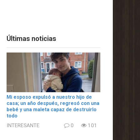
Últimas noticias
Mi esposo expulsó a nuestro hijo de
casa; un año después, regresó con una
bebé y una maleta capaz de destruirlo
todo
INTERESANTE
0
101