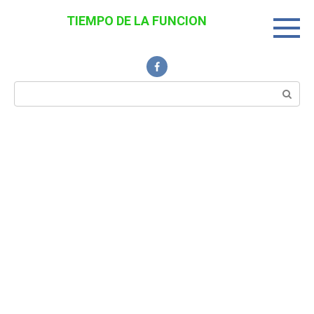
Перейти
TIEMPO DE LA FUNCION
к
Noticias Interesantes
контенту
Поиск: