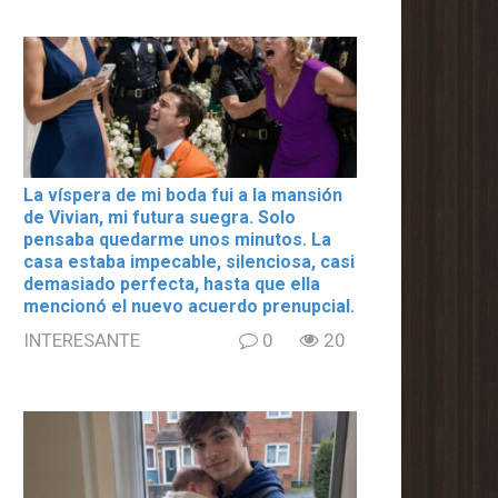
La víspera de mi boda fui a la mansión
de Vivian, mi futura suegra. Solo
pensaba quedarme unos minutos. La
casa estaba impecable, silenciosa, casi
demasiado perfecta, hasta que ella
mencionó el nuevo acuerdo prenupcial.
INTERESANTE
0
20