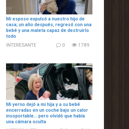
Mi esposo expulsó a nuestro hijo de
casa; un año después, regresó con una
bebé y una maleta capaz de destruirlo
todo
INTERESANTE
0
1789
Mi yerno dejó a mi hija y a su bebé
encerradas en un coche bajo un calor
insoportable… pero olvidó que había
una cámara oculta