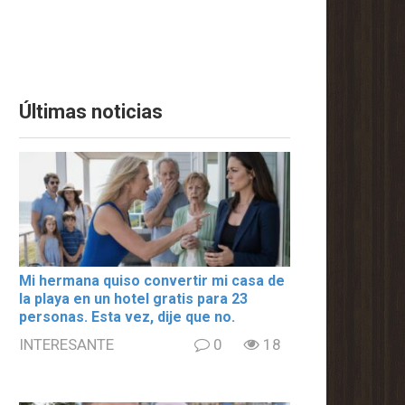
Últimas noticias
Mi hermana quiso convertir mi casa de
la playa en un hotel gratis para 23
personas. Esta vez, dije que no.
INTERESANTE
0
18