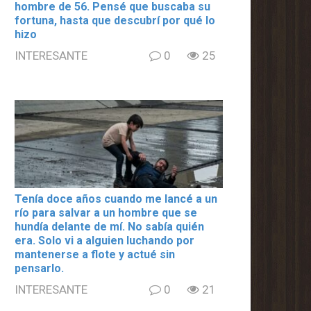
hombre de 56. Pensé que buscaba su
fortuna, hasta que descubrí por qué lo
hizo
INTERESANTE
0
25
Tenía doce años cuando me lancé a un
río para salvar a un hombre que se
hundía delante de mí. No sabía quién
era. Solo vi a alguien luchando por
mantenerse a flote y actué sin
pensarlo.
INTERESANTE
0
21