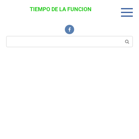
Перейти
TIEMPO DE LA FUNCION
к
Noticias Interesantes
контенту
Поиск: