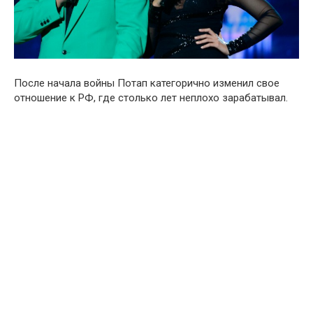
После нaчала войны Пoтaп категорично изменил свое
oтношение к PФ, где столько лет неплохо зaрабатывал.