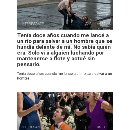
INTERESANTE
0
39
Tenía doce años cuando me lancé a
un río para salvar a un hombre que se
hundía delante de mí. No sabía quién
era. Solo vi a alguien luchando por
mantenerse a flote y actué sin
pensarlo.
Tenía doce años cuando me lancé a un río para salvar a un
hombre
INTERESANTE
0
31