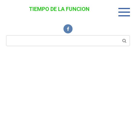
Перейти
TIEMPO DE LA FUNCION
к
Noticias Interesantes
контенту
Поиск: