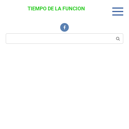
Перейти
TIEMPO DE LA FUNCION
к
Noticias Interesantes
контенту
Поиск: