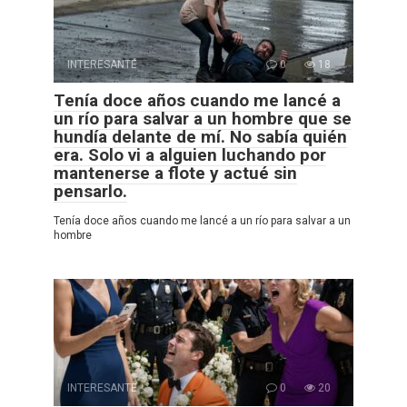
INTERESANTE
0
18
Tenía doce años cuando me lancé a
un río para salvar a un hombre que se
hundía delante de mí. No sabía quién
era. Solo vi a alguien luchando por
mantenerse a flote y actué sin
pensarlo.
Tenía doce años cuando me lancé a un río para salvar a un
hombre
INTERESANTE
0
20