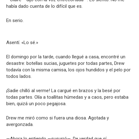
había dado cuenta de lo difícil que es.
En serio.
Asentí. «Lo sé.»
El domingo por la tarde, cuando llegué a casa, encontré un
desastre: botellas sucias, juguetes por todas partes, Drew
todavía con la misma camisa, los ojos hundidos y el pelo por
todos lados.
¡Sadie chilló al verme! La cargué en brazos y la besé por
todas partes. Olía a toallitas húmedas y a caos, pero estaba
bien, quizá un poco pegajosa.
Drew me miró como si fuera una diosa. Agotada y
avergonzada.
—Ahora lo entiendo —susurró—. De verdad que sí.