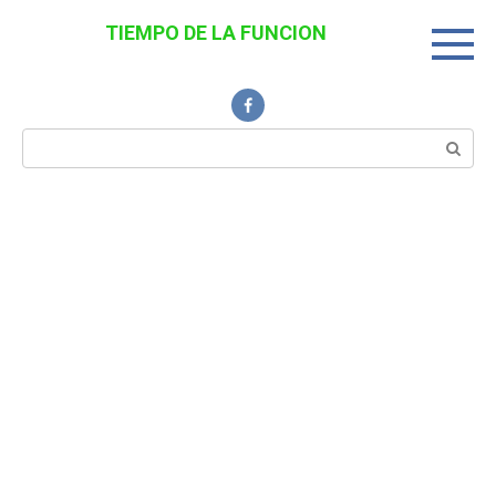
Перейти
TIEMPO DE LA FUNCION
к
Noticias Interesantes
контенту
Поиск: