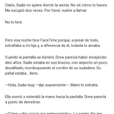
Claire, Sadie no quiere dormir la siesta. No sé cómo lo haces.
Me escupió dos veces. Por favor, vuelve a llamar.
No lo hice.
Pero esa noche hice FaceTime porque, a pesar de todo,
extrañaba a mi hija y, a diferencia de él, todavía lo amaba.
Cuando la pantalla se iluminó, Drew parecía haber envejecido
diez años. Sadie estaba en sus brazos, con aspecto un poco
desaliñado, mordisqueando el cordón de su sudadera. Su
pañal estaba… lleno.
—Hola, Sadie-bug —dije suavemente—. Mami te extraña.
Ella sonrió y extendió la mano hacia la pantalla. Drew parecía
a punto de derretirse.
—Claire —dijo con la voz entrecortada—. Lo siento. No me