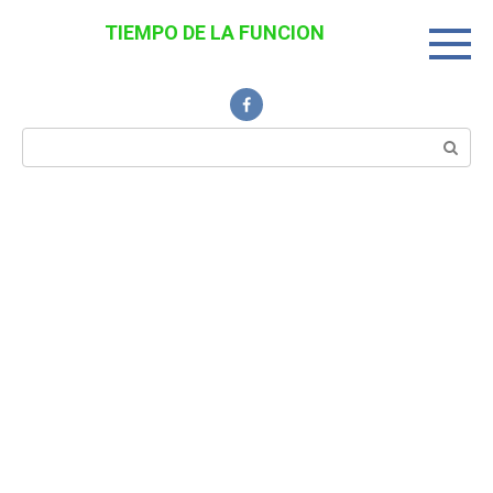
Перейти
TIEMPO DE LA FUNCION
к
Noticias Interesantes
контенту
Поиск: