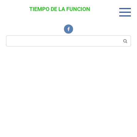
Перейти
TIEMPO DE LA FUNCION
к
Noticias Interesantes
контенту
Поиск: