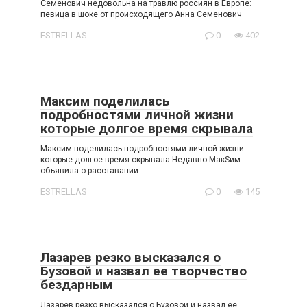
Семенович недовольна на травлю россиян в Европе:
певица в шоке от происходящего Анна Семенович
ESTRELLAS
0
402
Максим поделилась
подробностями личной жизни
которые долгое время скрывала
Максим поделилась подробностями личной жизни
которые долгое время скрывала Недавно МакSим
объявила о раcставании
ESTRELLAS
0
145
Лазарев резко высказался о
Бузовой и назвал ее творчество
бездарным
Лазарев резко высказался о Бузовой и назвал ее