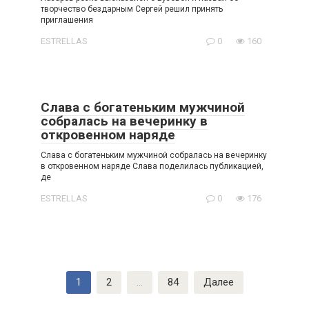
творчество бездарным Cepгей решил принять
приглашения
ESTRELLAS
0
160
Слава с богатеньким мужчиной
собралась на вечеринку в
откровенном наряде
Слава с богатеньким мужчиной собралась на вечеринку
в откровенном наряде Слава поделилась публикацией,
де
ESTRELLAS
0
176
Пагинация
1
2
…
84
Далее
записей