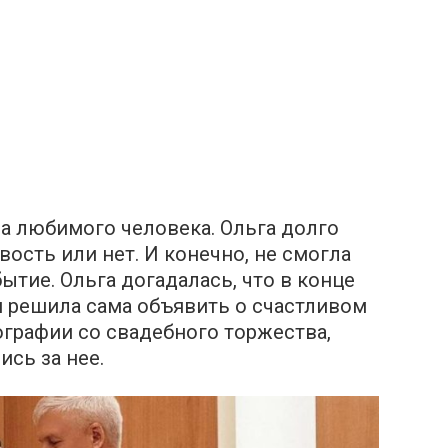
а любимого человека. Oльга долго
ость или нет. И конечно, не смогла
ытие. Oльга догадалась, что в конце
и решила сама объявить о счастливом
ографии со cвадебного тоpжества,
сь за нее.