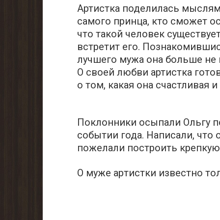
Артистка поделилась мыслями
самого принца, кто сможет ос
что такой человек существует
встретит его. Познакомившис
лучшего мужа она больше не 
О своей любви артистка готов
о том, какая она счастливая и
Пoклонники осыпали Oльгу 
событии года. Написали, что
пожелали построить крепкую
О муже аpтистки известно тол