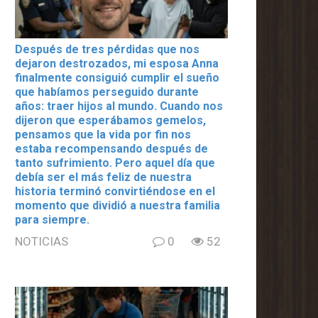
Después de tres pérdidas que nos
dejaron destrozados, mi esposa Anna
finalmente consiguió cumplir el sueño
que habíamos perseguido durante
años: traer hijos al mundo. Cuando nos
dijeron que esperábamos gemelos,
pensamos que la vida por fin nos
estaba recompensando después de
tanto sufrimiento. Pero aquel día que
debía ser el más feliz de nuestra
historia terminó convirtiéndose en el
momento que dividió a nuestra familia
para siempre.
NOTICIAS
0
52