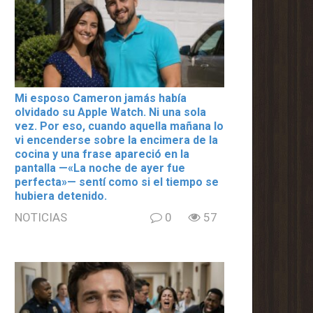
Mi esposo Cameron jamás había
olvidado su Apple Watch. Ni una sola
vez. Por eso, cuando aquella mañana lo
vi encenderse sobre la encimera de la
cocina y una frase apareció en la
pantalla —«La noche de ayer fue
perfecta»— sentí como si el tiempo se
hubiera detenido.
NOTICIAS
0
57