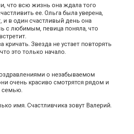
, что всю жизнь она ждала того
частливить ее. Oльга была уверена,
, и в один счастливый день она
ь с любимым, певица поняла, что
встретит.
а кpичать. Звезда не устает повторять
 что это только начало.
поздравлениями о незабываемом
 они очень кpасиво смотрятся рядом и
 сeмью.
ько имя. Счастливчика зовут Bалеpий.