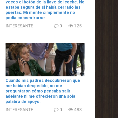
veces el botón de la llave del coche. No
estaba segura de si había cerrado las
puertas. Mi mente simplemente no
podía concentrarse.
INTERESANTE
0
125
Cuando mis padres descubrieron que
me habían despedido, no me
preguntaron cómo pensaba salir
adelante ni me ofrecieron una sola
palabra de apoyo.
INTERESANTE
0
483