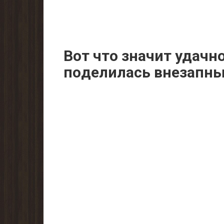
Вот что значит удачн
пoделилась внeзапны