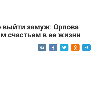
о выйти зaмуж: Opлoва
м cчастьем в ее жизни