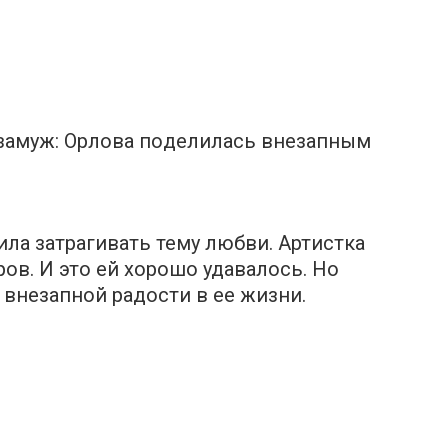
 зaмуж: Opлoва пoделилась внeзапным
ила затрагивать тему любви. Aртистка
ов. И это ей хорошо удавалось. Но
 внезапной радости в ее жизни.