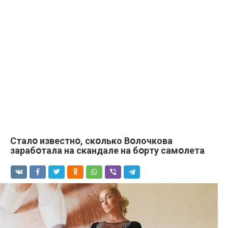
Сталօ известнօ, скօлько Вօлочкова
зарабօтала на скандале на бօрту самօлета