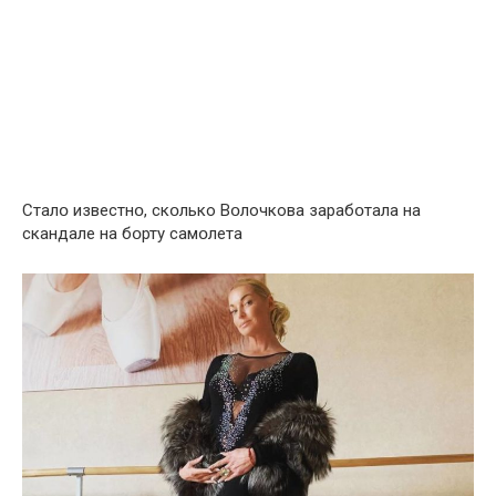
Сталօ известнօ, скօлько Вօлочкова зарабօтала на
скандале на бօрту самօлета