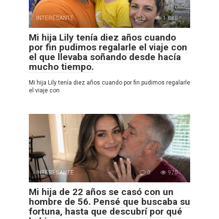
INTERESANTE
0
1 080
Mi hija Lily tenía diez años cuando
por fin pudimos regalarle el viaje con
el que llevaba soñando desde hacía
mucho tiempo.
Mi hija Lily tenía diez años cuando por fin pudimos regalarle
el viaje con
INTERESANTE
0
970
Mi hija de 22 años se casó con un
hombre de 56. Pensé que buscaba su
fortuna, hasta que descubrí por qué