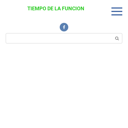
Перейти
TIEMPO DE LA FUNCION
к
Noticias Interesantes
контенту
Поиск: