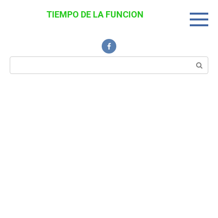
Перейти
TIEMPO DE LA FUNCION
к
Noticias Interesantes
контенту
Поиск: